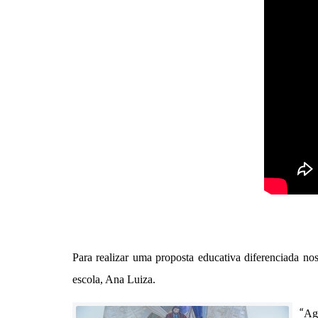
Para realiza
r
uma proposta educativa diferenciada
nos
e
scola, Ana Luiza.
“
A
g