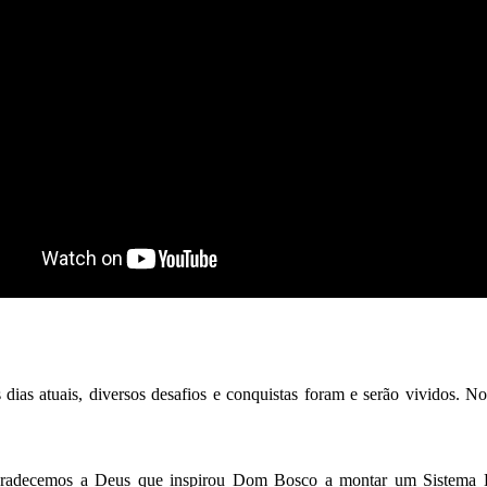
 dias atuais,
diversos
desafios e conquistas foram
e serão
vivid
os. No
radecemos a Deus que inspirou Dom Bosco a montar um Sistema E