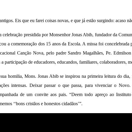
 antigos.
Eis que eu farei coisas novas, e que já estão surgindo: acaso nã
a
celebração
presidida p
or
Monsenhor Jonas Abib
,
fundador da Comu
cou a comemoração dos
15
anos da
Escola
. A
missa
foi concelebrada 
cacional Canção Nova
, pelo padre Sandro Magalhães,
Pe. Edmilson
 a participação de
educadores, educandos,
familiares,
colaboradores, mo
sua homilia,
Mons. Jonas Abib
se inspirou na primeira leitura do dia
uações intensas.
Deixar passar o que passa, para vivenciar
o
Novo
.
mpanhad
a
de um convite aos pais.
“
D
eem todo apreço ao Institut
memos ‘‘bons
cristãos e honestos
cidadãos’
”
.