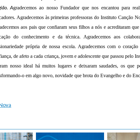
gião.
A
gradecemos ao nosso Fundador que nos encantou para real
cadores.
A
gradecemos às primeiras professoras do Instituto Canção No
adecemos aos pais que confiaram seus filhos
a nós
e acreditaram que
cação do conhecimento e da técnica.
A
gradecemos aos colabor
ionari
e
dade
própria de nossa escola.
A
gradecemos com o coração 
iança, de afeto a cada criança, jovem e adolescente que passou pelo I
aram nosso ideal há muitos lugares e deixaram saudades, os que
nsformando-o em algo novo, novidade que brota do Evangelho e do Enc
 Nova