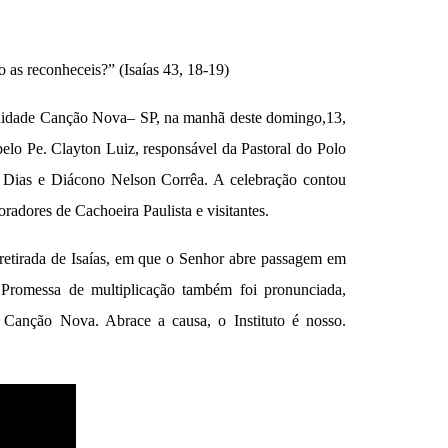
o as reconheceis?” (Isaías 43, 18-19)
nidade Canção Nova
– SP, na manhã dest
e domingo,13,
p
elo Pe. Clayton Luiz,
r
esponsável da Pastoral do Polo
 Dias e Diác
ono
Nelson Corrêa
. A celebração contou
radores de Cachoeira Paulista e visitantes.
, retirada de Isaías, em que o Senhor abre passagem em
Promessa de multiplicação
também
foi
pronunciada
,
o Canção Nova. Abrace a causa, o Instituto é nosso.