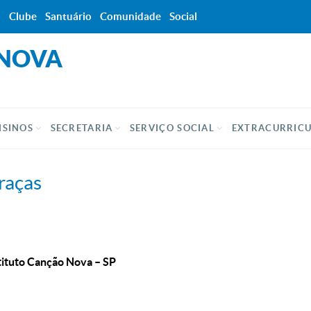
a
Clube
Santuário
Comunidade
Social
 NOVA
NSINOS
SECRETARIA
SERVIÇO SOCIAL
EXTRACURRIC
raças
tituto Canção Nova – SP