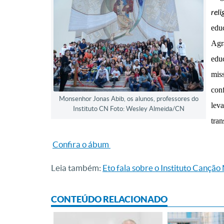
reli
edu
A
gr
edu
miss
conf
Monsenhor Jonas Abib, os alunos, professores do
lev
Instituto CN Foto: Wesley Almeida/CN
tra
Confira o ábum
Leia também:
Eto fala sobre o Instituto Canção
CONTEÚDO RELACIONADO