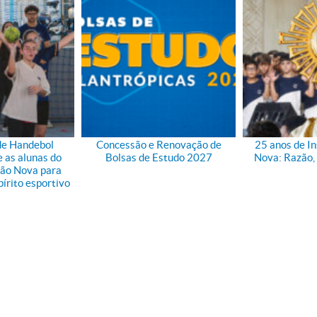
de Handebol
Concessão e Renovação de
25 anos de I
 as alunas do
Bolsas de Estudo 2027
Nova: Razão, 
ção Nova para
írito esportivo