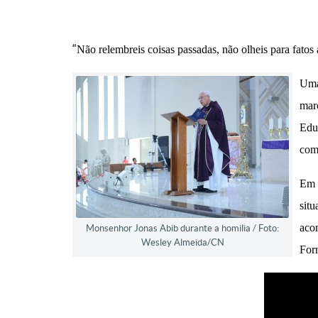
“
Não relembreis coisas passadas, não olheis para fatos
Um
mar
Edu
com
Em 
sit
aco
Monsenhor Jonas Abib durante a homilia / Foto:
Wesley Almeida/CN
For