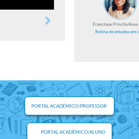
Franciane Priscila Rosa
Rotina de estudos em 
PORTAL
ACADÊMICO
/PROFESSOR
PORTAL
ACADÊMICO
/ALUNO