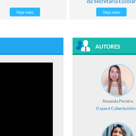
da Secretaria Escolar
Veja mais
Veja mais
AUTORES
Amanda Pereira
O que é Cyberbulylin