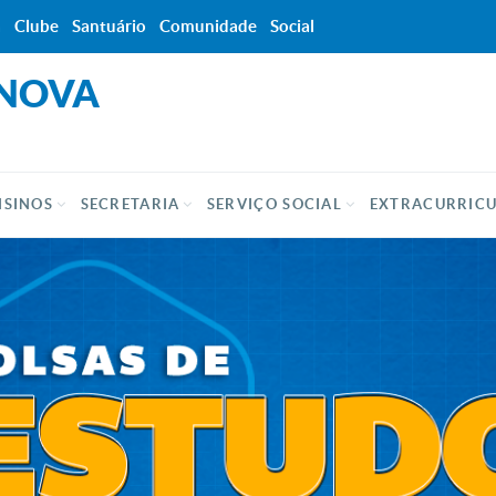
a
Clube
Santuário
Comunidade
Social
 NOVA
NSINOS
SECRETARIA
SERVIÇO SOCIAL
EXTRACURRIC