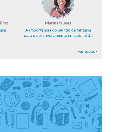
 Braz
Marina Nunes
casa
A importância do mundo da fantasia
para o desenvolvimento emocional da
criança
ver todos
»