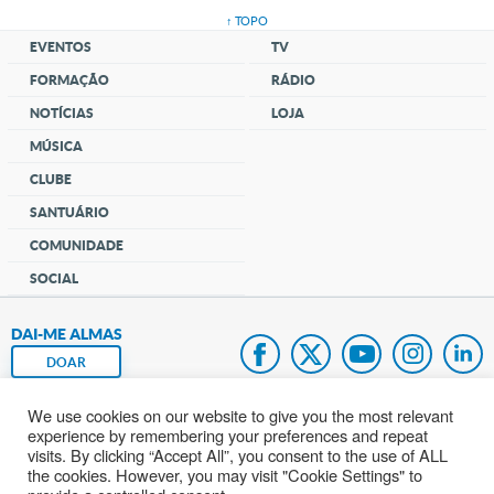
↑ TOPO
EVENTOS
TV
FORMAÇÃO
RÁDIO
NOTÍCIAS
LOJA
MÚSICA
CLUBE
SANTUÁRIO
COMUNIDADE
SOCIAL
DAI-ME ALMAS
DOAR
We use cookies on our website to give you the most relevant
Fundação João Paulo II
experience by remembering your preferences and repeat
visits. By clicking “Accept All”, you consent to the use of ALL
Mapa do site
the cookies. However, you may visit "Cookie Settings" to