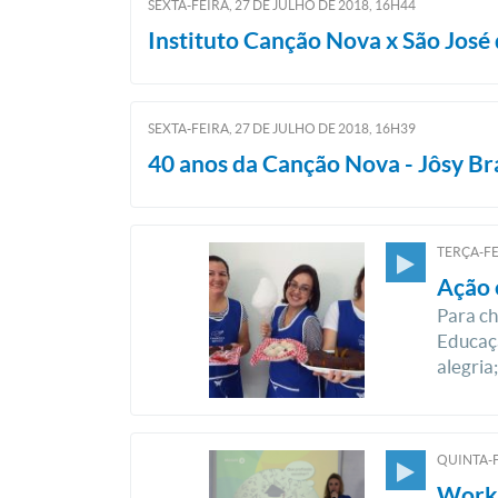
SEXTA-FEIRA, 27
DE
JULHO
DE
2018, 16H44
Instituto Canção Nova x São Jos
SEXTA-FEIRA, 27
DE
JULHO
DE
2018, 16H39
40 anos da Canção Nova - Jôsy Br
TERÇA-FE
Ação 
Para ch
Educaçã
alegria
QUINTA-F
Works