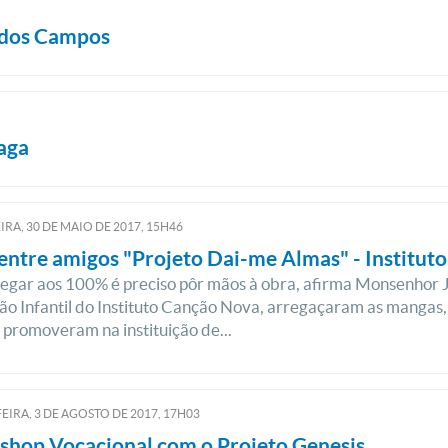
é dos Campos
aga
IRA, 30
DE
MAIO
DE
2017, 15H46
entre amigos "Projeto Dai-me Almas" - Institut
egar aos 100% é preciso pôr mãos à obra, afirma Monsenhor Jo
o Infantil do Instituto Canção Nova, arregaçaram as mangas,
; promoveram na instituição de...
EIRA, 3
DE
AGOSTO
DE
2017, 17H03
hop Vocacional com o Projeto Genesis