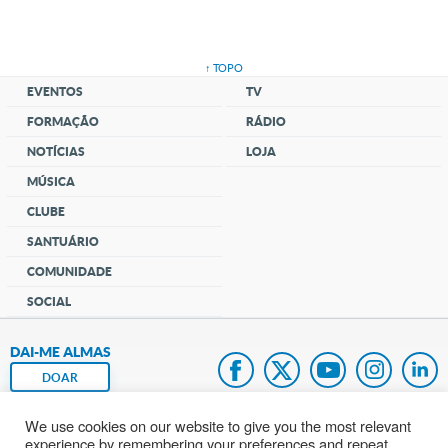
↑ TOPO
EVENTOS
TV
FORMAÇÃO
RÁDIO
NOTÍCIAS
LOJA
MÚSICA
CLUBE
SANTUÁRIO
COMUNIDADE
SOCIAL
DAI-ME ALMAS
DOAR
We use cookies on our website to give you the most relevant
Fundação João Paulo II
experience by remembering your preferences and repeat