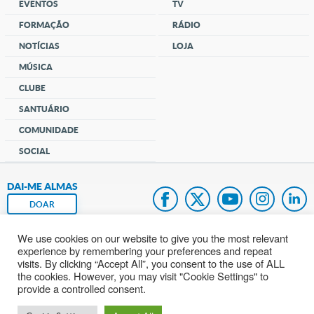
EVENTOS
TV
FORMAÇÃO
RÁDIO
NOTÍCIAS
LOJA
MÚSICA
CLUBE
SANTUÁRIO
COMUNIDADE
SOCIAL
DAI-ME ALMAS
DOAR
We use cookies on our website to give you the most relevant
Fundação João Paulo II
experience by remembering your preferences and repeat
visits. By clicking “Accept All”, you consent to the use of ALL
Mapa do site
the cookies. However, you may visit "Cookie Settings" to
provide a controlled consent.
Internacional