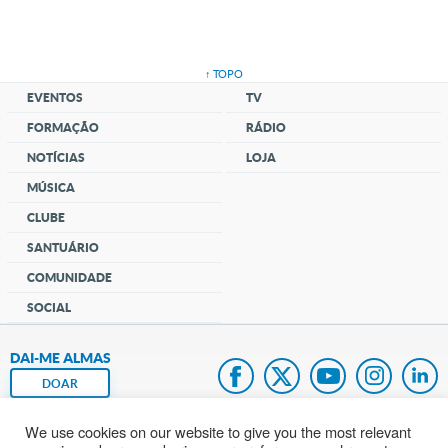
↑ TOPO
EVENTOS
TV
FORMAÇÃO
RÁDIO
NOTÍCIAS
LOJA
MÚSICA
CLUBE
SANTUÁRIO
COMUNIDADE
SOCIAL
DAI-ME ALMAS
DOAR
We use cookies on our website to give you the most relevant
Fundação João Paulo II