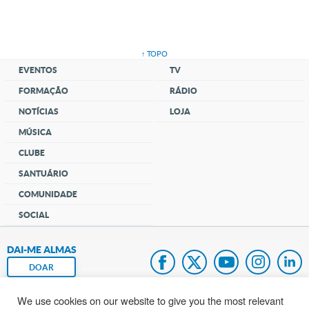
↑ TOPO
EVENTOS
TV
FORMAÇÃO
RÁDIO
NOTÍCIAS
LOJA
MÚSICA
CLUBE
SANTUÁRIO
COMUNIDADE
SOCIAL
DAI-ME ALMAS
DOAR
We use cookies on our website to give you the most relevant
Fundação João Paulo II