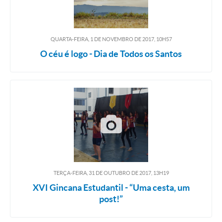
QUARTA-FEIRA, 1
DE
NOVEMBRO
DE
2017, 10H57
O céu é logo - Dia de Todos os Santos
TERÇA-FEIRA, 31
DE
OUTUBRO
DE
2017, 13H19
XVI Gincana Estudantil - “Uma cesta, um
post!”