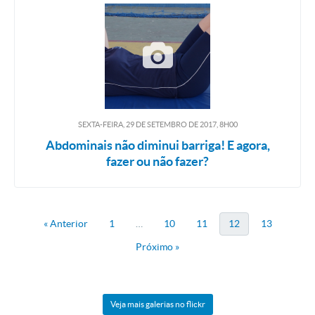
SEXTA-FEIRA, 29
DE
SETEMBRO
DE
2017, 8H00
Abdominais não diminui barriga! E agora,
fazer ou não fazer?
« Anterior
1
…
10
11
12
13
Próximo »
Veja mais galerias no flickr